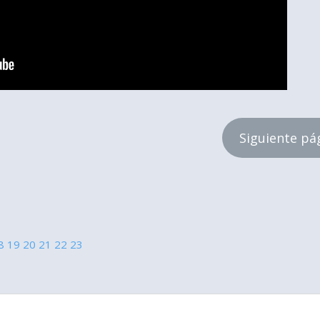
Siguiente pá
8
19
20
21
22
23