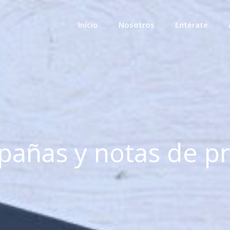
Inicio
Nosotros
Entérate
añas y notas de p